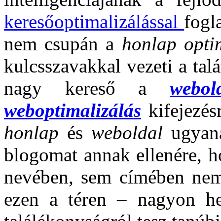
keresőoptimalizálással
fogl
nem csupán a
honlap opti
kulcsszavakkal vezeti a talá
nagy kereső a
webol
weboptimalizálás
kifejezés
honlap
és
weboldal
ugyanaz
blogomat annak ellenére, 
nevében, sem címében nem
ezen a téren – nagyon he