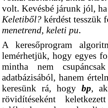
volt. Kevésbé járunk jól, h
Keletiből?
kérdést tesszük f
menetrend, keleti pu
.
A keresőprogram algorit
lemérhetjük, hogy egyes fo
mintha nem csupáncsak 
adatbázisából, hanem értel
keresünk rá, hogy
bp
, a
rövidítéseként keletkeze