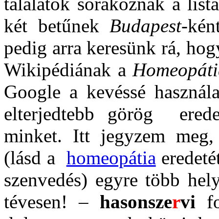
találatok sorakoznak a list
két betűnek
Budapest
-kén
pedig arra keresünk rá, ho
Wikipédiának a
Homeopáti
Google a kevéssé használa
elterjedtebb görög erede
minket. Itt jegyzem meg
(lásd a
homeopátia
eredeté
szenvedés) egyre több hel
tévesen! –
hasonsze
r
vi
fo