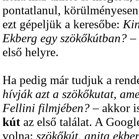
pontatlanul, körülményesen 
ezt gépeljük a keresőbe:
Kin
Ekberg egy szökőkútban?
– 
első helyre.
Ha pedig már tudjuk a rend
hívják azt a szökőkutat, am
Fellini filmjében?
– akkor i
kút
az első találat. A Googl
volna:
szökőkút, anita ekberg