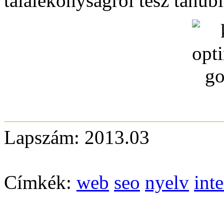
találékonyságról tesz tanúb
Lapszám: 2013.03
Címkék:
web
seo
nyelv
inte