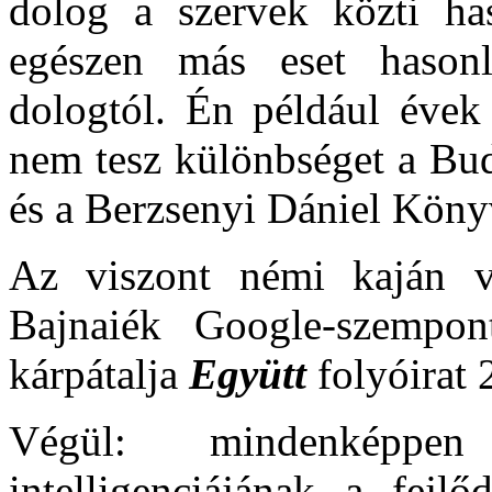
dolog a szervek közti h
egészen más eset hason
dologtól. Én például évek
nem tesz különbséget a Bud
és a Berzsenyi Dániel Köny
Az viszont némi kaján v
Bajnaiék Google-szempon
kárpátalja
Együtt
folyóirat 
Végül: mindenképpe
intelligenciájának a fejl