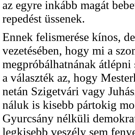
az egyre inkább magát bebe
repedést üssenek.
Ennek felismerése kínos, de
vezetésében, hogy mi a szo
megpróbálhatnának átlépni
a választék az, hogy Meste
netán Szigetvári vagy Juhás
náluk is kisebb pártokig mo
Gyurcsány nélküli demokrati
legkisebb veszély sem feny