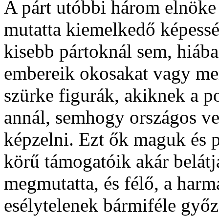
A párt utóbbi három elnöke 
mutatta kiemelkedő képessé
kisebb pártoknál sem, hiáb
embereik okosakat vagy me
szürke figurák, akiknek a po
annál, semhogy országos ve
képzelni. Ezt ők maguk és p
körű támogatóik akár belátj
megmutatta, és félő, a harm
esélytelenek bármiféle győz