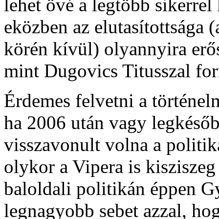
lehet övé a legtöbb sikerrel
eközben az elutasítottsága (
körén kívül) olyannyira erő
mint Dugovics Titusszal for
Érdemes felvetni a történel
ha 2006 után vagy legkésőb
visszavonult volna a politik
olykor a Vipera is kiszisze
baloldali politikán éppen G
legnagyobb sebet azzal, ho