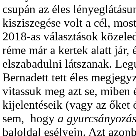
csupán az éles lényeglátás
kisziszegése volt a cél, mos
2018-as választások közeled
réme már a kertek alatt jár, 
elszabadulni látszanak. Leg
Bernadett tett éles megjegy
vitassuk meg azt se, miben
kijelentéseik (vagy az őket é
sem, hogy
a gyurcsányozá
baloldal esélyein. Azt azon