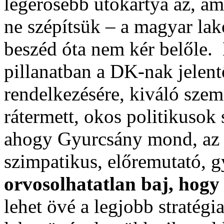
legerősebb ütőkártya az, am
ne szépítsük – a magyar la
beszéd óta nem kér belőle. E
pillanatban a DK-nak jelent
rendelkezésére, kiváló szem
rátermett, okos politikusok
ahogy Gyurcsány mond, az – 
szimpatikus, előremutató, g
orvosolhatatlan baj, hog
lehet övé a legjobb stratég