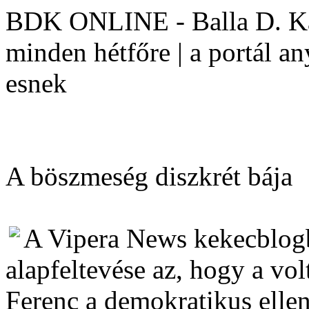
BDK ONLINE - Balla D. Kár
minden hétfőre | a portál a
esnek
A böszmeség diszkrét bája
A Vipera News kekecblogb
alapfeltevése az, hogy a vo
Ferenc a demokratikus ellen