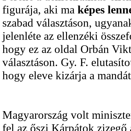
figurája, aki ma
képes lenn
szabad választáson, ugyanak
jelenléte az ellenzéki össz
hogy ez az oldal Orbán Vik
választáson. Gy. F. elutasít
hogy eleve kizárja a mandá
Magyarország volt miniszte
fel az őszi Kárpátok zizegő 