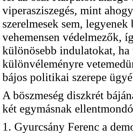
viperasziszegés, mint ahog
szerelmesek sem, legyenek 
vehemensen védelmezők, íg
különösebb indulatokat, ha 
különvéleményre vetemedün
bájos politikai szerepe ügy
A böszmeség diszkrét bájána
két egymásnak ellentmondó
Gyurcsány Ferenc a demo