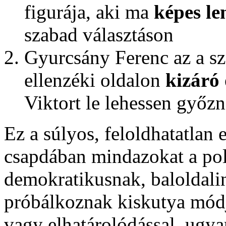
figurája, aki ma
képes le
szabad választáson
Gyurcsány Ferenc az a sz
ellenzéki oldalon
kizáró
Viktort le lehessen győzn
Ez a súlyos, feloldhatatlan 
csapdában mindazokat a poli
demokratikusnak, baloldalina
próbálkoznak kiskutya módj
vagy elhatárolódással, ugy