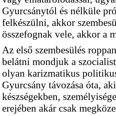
Gyurcsánytól és nélküle pr
felkészülni, akkor szembesül
összefognak vele, akkor a 
Az első szembesülés roppan
belátni mondjuk a szocialis
olyan karizmatikus politiku
Gyurcsány távozása óta, aki
készségekben, személyiség
erejében akár csak megközel