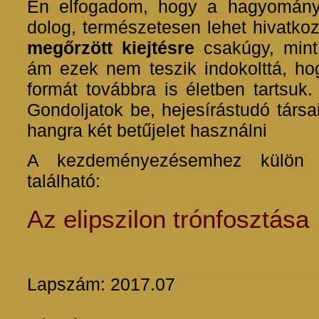
Én elfogadom, hogy a hagyományo
dolog, természetesen lehet hivatko
megőrzött kiejtésre
csakúgy, min
ám ezek nem teszik indokolttá, hog
formát továbbra is életben tartsuk
Gondoljatok be, hejesírástudó társ
hangra két betűjelet használni
A kezdeményezésemhez külön ho
található:
Az elipszilon trónfosztása
Lapszám: 2017.07