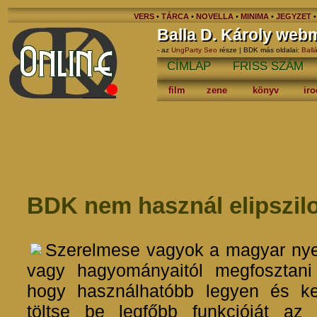
VERS
•
TÁRCA
•
NOVELLA
•
MINIMA
•
JEGYZET
Balla D. Károly web
- az
UngParty Seo
része | BDK más oldalai:
Ball
CÍMLAP
FRISS SZÁM
film
zene
könyv
ir
BDK nem használ elipszil
Szerelmese vagyok a magyar nye
vagy hagyományaitól megfosztani
hogy használhatóbb legyen és k
töltse be legfőbb funkcióját az