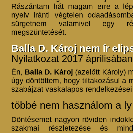
Rászántam hát magam erre a lépé
nyelv iránti végtelen odaadásom
sürgetnem valamivel egy ré
megszüntetését.
Balla D. Károj nem ír elip
Nyilatkozat 2017 áprilisában
Én,
Balla D. Károj
(azelőtt Károly) m
úgy döntöttem, hogy tiltakozásul a 
szabájzat vaskalapos rendelkezései 
többé nem használom a ly 
Döntésemet nagyon röviden indokl
szakmai részletezése és min