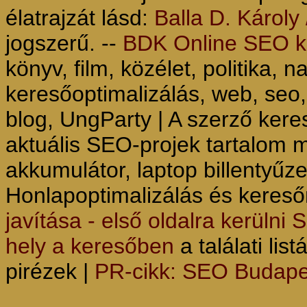
élatrajzát lásd:
Balla D. Károly 
jogszerű. --
BDK Online SEO ke
könyv, film, közélet, politika, n
keresőoptimalizálás, web, seo,
blog, UngParty | A szerző keres
aktuális SEO-projek tartalom 
akkumulátor, laptop billentyűze
Honlapoptimalizálás és keres
javítása - első oldalra kerülni
hely a keresőben
a találati lis
pirézek |
PR-cikk: SEO Budape