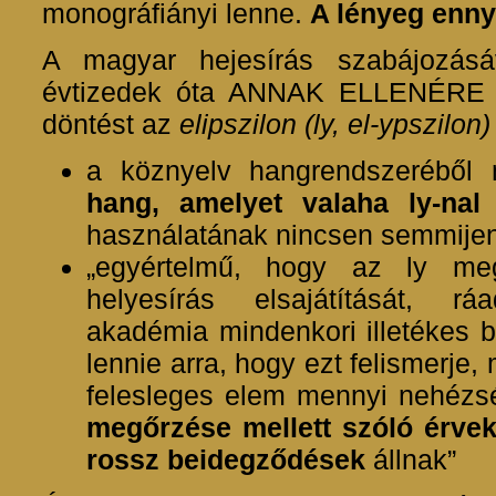
monográfiányi lenne.
A lényeg enny
A magyar hejesírás szabájozásáv
évtizedek óta ANNAK ELLENÉRE 
döntést az
elipszilon (ly, el-ypszilon)
a köznyelv hangrendszerébő
hang, amelyet valaha ly-nal 
használatának nincsen semmijen
„egyértelmű, hogy az ly meg
helyesírás elsajátítását, rá
akadémia mindenkori illetékes b
lennie arra, hogy ezt felismerje,
felesleges elem mennyi nehézs
megőrzése mellett szóló érve
rossz beidegződések
állnak”