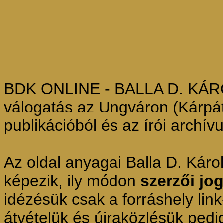
BDK ONLINE - BALLA D. KÁROL
válogatás az Ungváron (Kárpáta
publikációból és az írói archív
Az oldal anyagai Balla D. Kár
képezik, ily módon
szerzői jo
idézésük csak a forráshely lin
átvételük és újraközlésük pedi