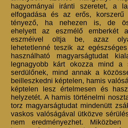
hagyományai iránti szeretet, a la
elfogadása és az erős, korszerű
tényező, ha nehezen is, de ös
ehelyett az eszmélő emberkét a 
eszméivel oltja be, azaz oly
lehetetlenné teszik az egészséges
használható magyarságtudat kial
legnagyobb kárt okozza mind a s
serdülőnek, mind annak a közösség
beilleszkedni képtelen, hamis valós
képtelen lesz értelmesen és has
helyzetét. A hamis történelmi nosztal
torz magyarságtudat mindenütt zsá
vaskos valóságával ütközve sérülé
nem eredményezhet. Miközben