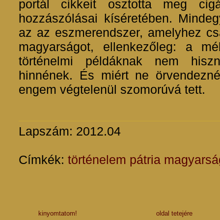
portál cikkeit osztotta meg ci
hozzászólásai kíséretében. Minde
az az eszmerendszer, amelyhez csa
magyarságot, ellenkezőleg: a m
történelmi példáknak nem hisz
hinnének. És miért ne örvendezn
engem végtelenül szomorúvá tett.
Lapszám: 2012.04
Címkék:
történelem
pátria
magyarsá
kinyomtatom!
oldal tetejére