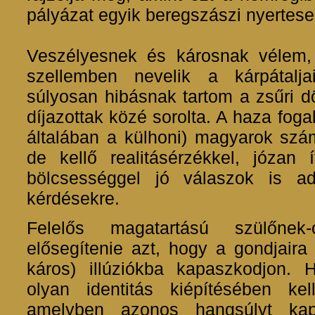
pályázat egyik beregszászi nyertese 
Veszélyesnek és károsnak vélem, 
szellemben nevelik a kárpátalj
súlyosan hibásnak tartom a zsűri dö
díjazottak közé sorolta. A haza foga
általában a külhoni) magyarok szá
de kellő realitásérzékkel, józan
bölcsességgel jó válaszok is a
kérdésekre.
Felelős magatartású szülőne
elősegítenie azt, hogy a gondjaira
káros) illúziókba kapaszkodjon. 
olyan identitás kiépítésében ke
amelyben azonos hangsúlyt ka