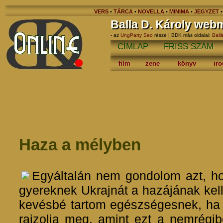
VERS
•
TÁRCA
•
NOVELLA
•
MINIMA
•
JEGYZET
Balla D. Károly web
- az
UngParty Seo
része | BDK más oldalai:
Ball
CÍMLAP
FRISS SZÁM
film
zene
könyv
ir
Haza a mélyben
Egyáltalán nem gondolom azt, ho
gyereknek Ukrajnát a hazájának kel
kevésbé tartom egészségesnek, ha 
rajzolja meg, amint ezt a nemrégib