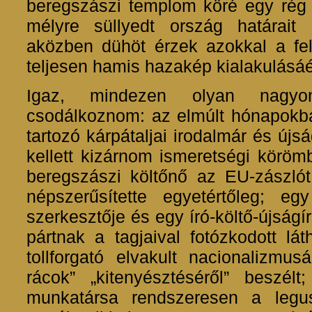
beregszászi templom köré egy rég 
mélyre süllyedt ország határait r
aközben dühöt érzek azokkal a fel
teljesen hamis hazakép kialakulásáér
Igaz, mindezen olyan nagy
csodálkoznom: az elmúlt hónapokba
tartozó kárpátaljai irodalmár és újsá
kellett kizárnom ismeretségi köröm
beregszászi költőnő az EU-zászlót
népszerűsítette egyetértőleg; e
szerkesztője és egy író-költő-újsá
pártnak a tagjaival fotózkodott lá
tollforgató elvakult nacionalizmu
rácok” „kitenyésztéséről” beszél
munkatársa rendszeresen a legus