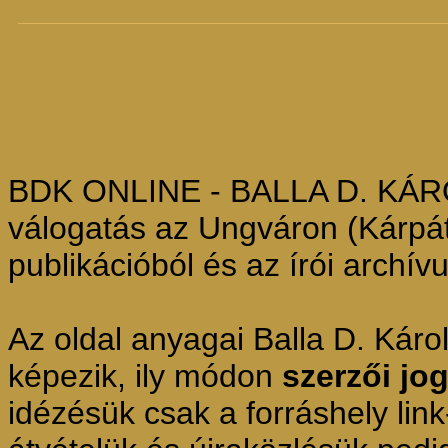
BDK ONLINE - BALLA D. KÁROL
válogatás az Ungváron (Kárpáta
publikációból és az írói archív
Az oldal anyagai Balla D. Kár
képezik, ily módon
szerzői jo
idézésük csak a forráshely lin