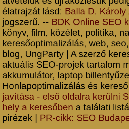
átvételük és újraközlésük pedi
élatrajzát lásd:
Balla D. Károly 
jogszerű. --
BDK Online SEO ke
könyv, film, közélet, politika, n
keresőoptimalizálás, web, seo,
blog, UngParty | A szerző keres
aktuális SEO-projek tartalom 
akkumulátor, laptop billentyűze
Honlapoptimalizálás és keres
javítása - első oldalra kerülni
hely a keresőben
a találati lis
pirézek |
PR-cikk: SEO Budape