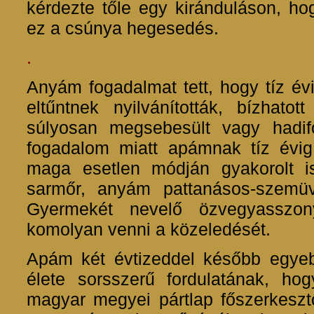
kérdezte tőle egy kiránduláson, ho
ez a csúnya hegesedés.
.
Anyám fogadalmat tett, hogy tíz év
eltűntnek nyilvánították, bízhato
súlyosan megsebesült vagy hadi
fogadalom miatt apámnak tíz évig 
maga esetlen módján gyakorolt i
sarmőr, anyám pattanásos-szemüve
Gyermekét nevelő özvegyasszon
komolyan venni a közeledését.
Apám két évtizeddel később egyebek
élete sorsszerű fordulatának, ho
magyar megyei pártlap főszerkesztő