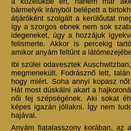
a közelükbe ért, hanem már akk
bármelyik irányból belépett a birtok
átjáróként szolgált a kerülőutat m
így a szorgos ebnek nem sok szab
idegeneket, úgy a hozzájuk igyekv
felismerte. Akkor is percekig tar
amikor anyám feltűnt a látómezejéb
Ibi szülei odavesztek Auschwitzban
megmenekült. Fodrásznő lett, talá
hogy miért. Soha annyi kopasz nőt n
Hát most dúskálni akart a hajkoroná
női fej szépségének. Aki sokat é
képes igazán jóllakni. Így nem tudo
hajával.
Anyám fiatalasszony korában, az ak