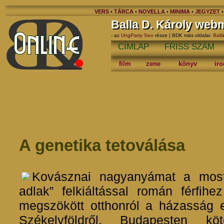
VERS
•
TÁRCA
•
NOVELLA
•
MINIMA
•
JEGYZET
Balla D. Károly web
- az
UngParty Seo
része | BDK más oldalai:
Ball
CÍMLAP
FRISS SZÁM
film
zene
könyv
ir
A genetika tetoválása
Kovásznai nagyanyámat a mos
adlak” felkiáltással román férfihe
megszökött otthonról a házasság e
Székelyföldről, Budapesten köt