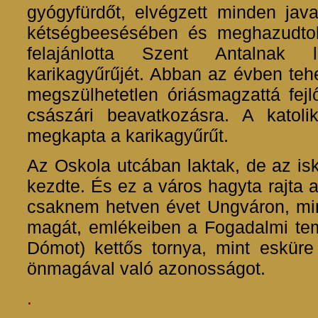
gyógyfürdőt, elvégzett minden jav
kétségbeesésében és meghazudtolva
felajánlotta Szent Antalnak l
karikagyűrűjét. Abban az évben teh
megszülhetetlen óriásmagzattá fejl
császári beavatkozásra. A katoli
megkapta a karikagyűrűt.
Az Oskola utcában laktak, de az i
kezdte. És ez a város hagyta rajta a
csaknem hetven évet Ungváron, min
magát, emlékeiben a Fogadalmi tem
Dómot) kettős tornya, mint esküre 
önmagával való azonosságot.
.