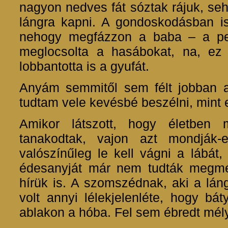
nagyon nedves fát sóztak rájuk, se
lángra kapni. A gondoskodásban i
nehogy megfázzon a baba – a pe
meglocsolta a hasábokat, na, ez
lobbantotta is a gyufát.
Anyám semmitől sem félt jobban 
tudtam vele kevésbé beszélni, mint e
Amikor látszott, hogy életben
tanakodtak, vajon azt mondják
valószínűleg le kell vágni a lábát
édesanyját már nem tudták megmen
hírük is. A szomszédnak, aki a lán
volt annyi lélekjelenléte, hogy bá
ablakon a hóba. Fel sem ébredt mél