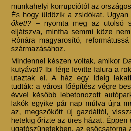
munkahelyi korrupciótól az országo
És hogy üldözik a zsidókat. Ugyan 
őket!?
– nyomta meg az utolsó sz
eljátszva, mintha semmi köze nem 
Rónára magyarosító, reformátussá
származásához.
Mindennel készen voltak, amikor Dan
kutyával? Ibi férje levitte falura a 
utaztak el. A ház egy ideig lakat
tudták: a városi főépítész végre bes
évvel később lebetonozott autópark
lakók egyike pár nap múlva újra me
az, megszökött új gazdáitól, viss
hetekig őrizte az üres házat. Éppen é
ugatószünetekben, az esőcsatorna al