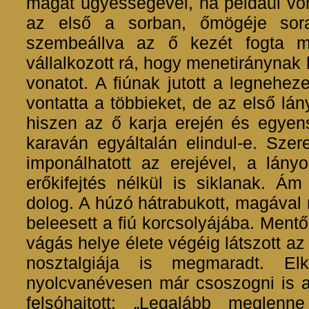
magát ügyességével, ha például vona
az első a sorban, őmögéje sora
szembeállva az ő kezét fogta m
vállalkozott rá, hogy menetiránynak 
vonatot. A fiúnak jutott a legnehe
vontatta a többieket, de az első lá
hiszen az ő karja erején és egyen
karaván egyáltalán elindul-e. Szer
imponálhatott az erejével, a lány
erőkifejtés nélkül is siklanak. Ám
dolog. A húzó hátrabukott, magával 
beleesett a fiú korcsolyájába. Mentők 
vágás helye élete végéig látszott a
nosztalgiája is megmaradt. Elk
nyolcvanévesen már csoszogni is al
felsóhajtott: „Legalább meglenn