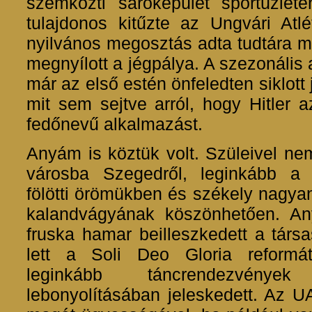
szemközti saroképület sportüzleté
tulajdonos kitűzte az Ungvári Atlé
nyilvános megosztás adta tudtára m
megnyílott a jégpálya. A szezonális a
már az első estén önfeledten siklott 
mit sem sejtve arról, hogy Hitler 
fedőnevű alkalmazást.
Anyám is köztük volt. Szüleivel nem
városba Szegedről, leginkább a K
fölötti örömükben és székely nagy
kalandvágyának köszönhetően. An
fruska hamar beilleszkedett a társa
lett a Soli Deo Gloria reformát
leginkább táncrendezvénye
lebonyolításában jeleskedett. Az UA