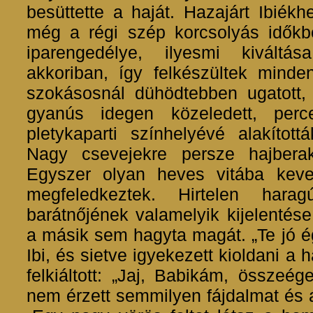
besüttette a haját. Hazajárt Ibiékh
még a régi szép korcsolyás időkbő
iparengedélye, ilyesmi kiváltás
akkoriban, így felkészültek mind
szokásosnál dühödtebben ugatott, 
gyanús idegen közeledett, perc
pletykaparti színhelyévé alakítottá
Nagy csevejekre persze hajbera
Egyszer olyan heves vitába keve
megfeledkeztek. Hirtelen harag
barátnőjének valamelyik kijelentése
a másik sem hagyta magát. „Te jó ég
Ibi, és sietve igyekezett kioldani a 
felkiáltott: „Jaj, Babikám, összeé
nem érzett semmilyen fájdalmat és azo