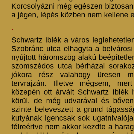
Korcsolyázni még egészen biztosan
a jégen, lépés közben nem kellene e
.
Schwartz Ibiék a város leglehetetle
Szobránc utca elhagyta a belvárosi 
nyújtott háromszög alakú beépítetlen 
szomszédos utca bérházai sorakozt
jókora rész valahogy üresen ma
tervrajzán. Illetve mégsem, mert
közepén ott árvált Schwartz Ibiék 
körül, de még udvarával és bőven 
szinte beleveszett a grund tágassá
kutyának igencsak sok ugatnivalója 
félreértve nem akkor kezdte a harag