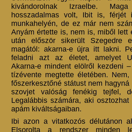
kivándorolnak Izraelbe. Ma
hosszadalmas volt, Ibit is, férjé
munkahelyén, de ez már nem számíto
Anyám értette is, nem is, miből let
után először sikerült Szegedre e
magától: akarna-e újra itt lakni. 
feladni azt az életet, amelyet 
Akarna-e mindent elölről kezdeni –
tízévente megtette életében. Nem
főszerkesztőné státust nem hagyná o
szovjet valóság fenékig tejfel, d
Legalábbis számára, aki osztozhat 
apám kiváltságaiban.
Ibi azon a vitatkozós délutánon al
Elsorolta a rendszer minden le