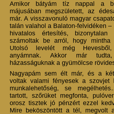
Amikor bátyám tíz nappal a bé
májusában megszületett, az édes
már. A visszavonuló magyar csapato
talán valahol a Balaton-felvidéken –
hivatalos értesítés, bizonytala
számoltak be arról, hogy mintha l
Utolsó levelét még Hevesből, 
anyámnak. Akkor már tudta,
házasságuknak a gyümölcse rövidese
Nagyapám sem élt már, és a két 
voltak valami fényesek a szovjet 
munkalehetőség, se megélhetés
tartott, szőrüket megfonta, pulóve
orosz tisztek jó pénzért ezzel ked
Mire beköszöntött a tél, megvolt 