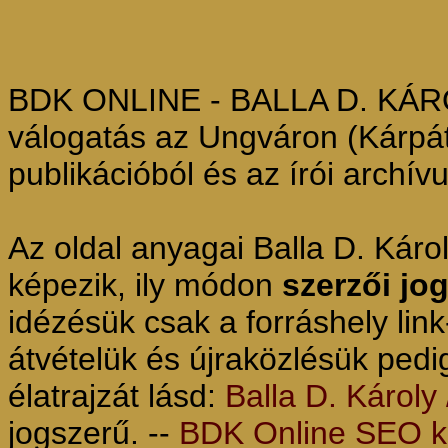
BDK ONLINE - BALLA D. KÁROL
válogatás az Ungváron (Kárpáta
publikációból és az írói archív
Az oldal anyagai Balla D. Kár
képezik, ily módon
szerzői jo
idézésük csak a forráshely lin
átvételük és újraközlésük pedi
élatrajzát lásd:
Balla D. Károly 
jogszerű. --
BDK Online SEO ke