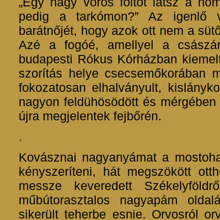
„Egy nagy vörös foltot látsz a ho
pedig a tarkómon?” Az igenlő v
barátnőjét, hogy azok ott nem a sü
Azé a fogóé, amellyel a császá
budapesti Rókus Kórházban kieme
szorítás helye csecsemőkorában mé
fokozatosan elhalványult, kislányko
nagyon feldühösödött és mérgében ki
újra megjelentek fejbőrén.
.
Kovásznai nagyanyámat a mostohaa
kényszeríteni, hát megszökött ott
messze keveredett Székelyföldrő
műbútorasztalos nagyapám oldal
sikerült teherbe esnie. Orvosról or