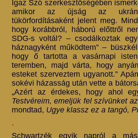
Igaz Szó szerkesztőségében ismerk
amikor az újság az ukrán 
tükörfordításaként jelent meg. Mind
hogy korábbról, háború előttről n
SDG-s voltál? – csodálkoztak eg
háznagyként működtem” – büszkélk
hogy ő tartotta a vasárnapi istent
teremben, majd várta, hogy anyá
esteket szerveztem ugyanott.” Apá
sokévi házasság után vette a bátors
„Azért az érdekes, hogy ahol e
Testvéreim, emeljük fel szívünket a
mondtad,
Ugye klassz ez a tangó, Pi
.
Schwartzék egyik napról a mási