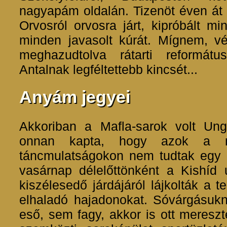
nagyapám oldalán. Tizenöt éven át 
Orvosról orvosra járt, kipróbált mi
minden javasolt kúrát. Mígnem, 
meghazudtolva rátarti református
Antalnak legféltettebb kincsét...
Anyám jegyei
Akkoriban a Mafla-sarok volt Un
onnan kapta, hogy azok a má
táncmulatságokon nem tudtak egy 
vasárnap délelőttönként a Kishíd
kiszélesedő járdájáról lájkolták a 
elhaladó hajadonokat. Sóvárgásuk
eső, sem fagy, akkor is ott meresz