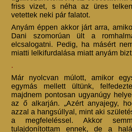
friss vizet, s néha az üres telken
vetettek neki pár falatot.
Anyám éppen akkor járt arra, amiko
Dani szomorúan ült a romhalma
elcsalogatni. Pedig, ha másért nem
miatti lelkifurdalása miatt anyám bi
.
Már nyolcvan múlott, amikor eg
egymás mellett ültünk, felfedez
majdnem pontosan ugyanúgy helyezk
az ő alkarján. „Azért anyajegy, 
azzal a hangsúllyal, mint aki szület
a megfeleléssel. Akkor semm
tulajdonítottam ennek, de a hal