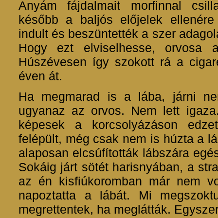
Anyám fájdalmait morfinnal csilla
később a baljós előjelek ellenér
indult és beszüntették a szer adagolá
Hogy ezt elviselhesse, orvosa az
Húszévesen így szokott rá a cigare
éven át.
Ha megmarad is a lába, járni ne
ugyanaz az orvos. Nem lett igaza
képesek a korcsolyázáson edzet
felépült, még csak nem is húzta a l
alaposan elcsúfították lábszára egé
Sokáig járt sötét harisnyában, a st
az én kisfiúkoromban már nem vol
napoztatta a lábát. Mi megszokt
megrettentek, ha meglátták. Egyszer 