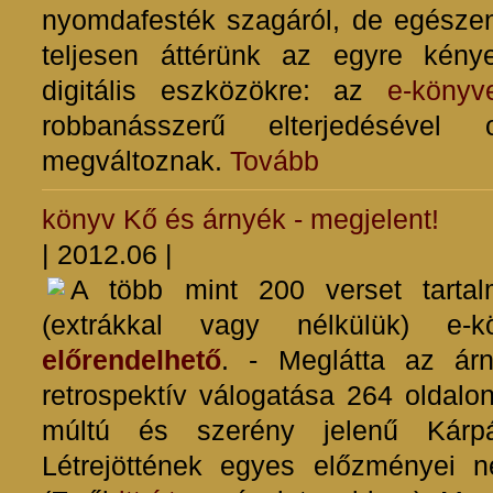
nyomdafesték szagáról, de egészen
teljesen áttérünk az egyre kén
digitális eszközökre: az
e-könyv
robbanásszerű elterjedésével 
megváltoznak.
Tovább
könyv
Kő és árnyék - megjelent!
| 2012.06 |
A több mint 200 verset tartal
(extrákkal vagy nélkülük) e-
előrendelhető
. - Meglátta az árn
retrospektív válogatása
264 oldalo
múltú és szerény jelenű Kárpá
Létrejöttének egyes előzményei 