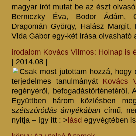
magyar írót mutat be az észt olvasó
Berniczky Éva, Bodor Ádám, Ce
Dragomán György, Halász Margit, L
Vida Gábor egy-két írása olvasható
irodalom
Kovács Vilmos: Holnap is 
| 2014.08 |
Csak most jutottam hozzá, hogy
terjedelmes tanulmányát
Kovács V
regényéről, befogadástörténetéről.
Együttben három közlésben meg
szétszóródás árnyékában
című, nem
nyitja – így itt : >
lásd
egyvégtében is