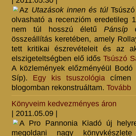
| 2011.05.30 |
Az
Utazások innen és túl
Tsúszó 
olvasható a recenzióm eredetileg 1
nem túl hosszú életű
Pánsíp
c
összeállítás keretében, amely Roll
tett kritikai észrevételeit és az 
elszigeteltségben elő idős
Tsúszó S
A közlemények előzményéül Bodó Le
Síp).
Egy kis tsuszológia
címen a
blogomban rekonstruáltam.
Tovább
Könyveim kedvezményes áron
| 2011.05.09 |
A Pro Pannonia Kiadó új helyre
megoldani nagy könyvkészlete 