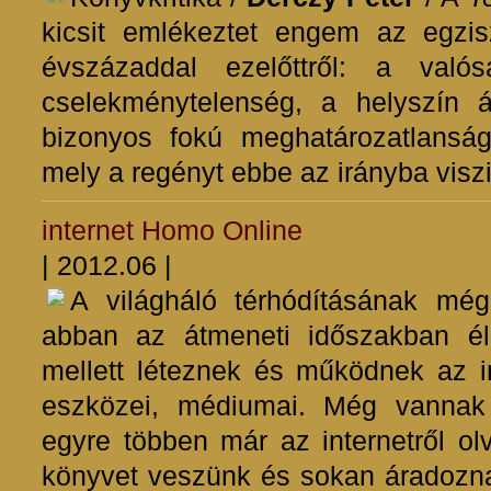
kicsit emlékeztet engem az egzisz
évszázaddal ezelőttről: a való
cselekménytelenség, a helyszín á
bizonyos fokú meghatározatlansá
mely a regényt ebbe az irányba visz
internet
Homo Online
| 2012.06 |
A világháló térhódításának még
abban az átmeneti időszakban é
mellett léteznek és működnek az int
eszközei, médiumai. Még vannak
egyre többen már az internetről ol
könyvet veszünk és sokan áradoznak