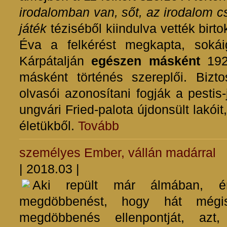
irodalomban van, sőt, az irodalom cs
játék
téziséből kiindulva vették birt
Éva a felkérést megkapta, sokáig
Kárpátalján
egészen másként
192
másként történés szereplői. Bizto
olvasói azonosítani fogják a pestis
ungvári Fried-palota újdonsült lakóit
életükből.
Tovább
személyes
Ember, vállán madárral
| 2018.03 |
Aki repült már álmában, ér
megdöbbenést, hogy hát mégi
megdöbbenés ellenpontját, az