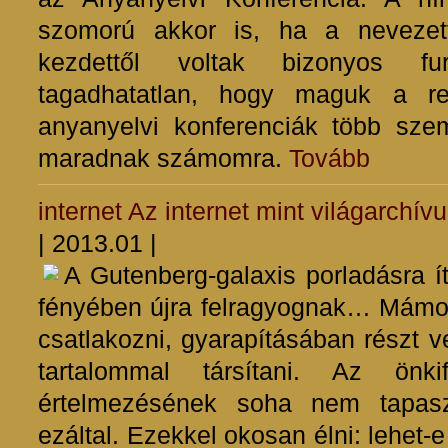
szomorú akkor is, ha a nevezet
kezdettől voltak bizonyos fu
tagadhatatlan, hogy maguk a re
anyanyelvi konferenciák több sze
maradnak számomra.
Tovább
internet
Az internet mint világarchív
| 2013.01 |
A Gutenberg-galaxis porladásra íté
fényében újra felragyognak… Mámor
csatlakozni, gyarapításában részt v
tartalommal társítani. Az önk
értelmezésének soha nem tapaszt
ezáltal. Ezekkel okosan élni: lehet-