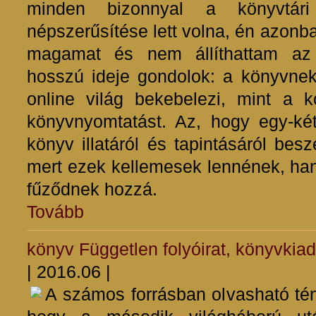
minden bizonnyal a könyvtár
népszerűsítése lett volna, én azon
magamat és nem állíthattam az 
hosszú ideje gondolok: a könyvnek b
online világ bekebelezi, mint a k
könyvnyomtatást. Az, hogy egy-k
könyv illatáról és tapintásáról besz
mert ezek kellemesek lennének, ha
fűződnek hozzá.
Tovább
könyv
Független folyóirat, könyvkia
| 2016.06 |
A számos forrásban olvasható tén