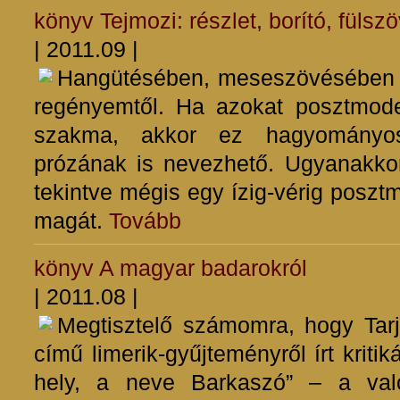
könyv
Tejmozi: részlet, borító, fülsz
| 2011.09 |
Hangütésében, meseszövésében er
regényemtől. Ha azokat posztmoder
szakma, akkor ez hagyományos,
prózának is nevezhető. Ugyanakko
tekintve mégis egy ízig-vérig posztm
magát.
Tovább
könyv
A magyar badarokról
| 2011.08 |
Megtisztelő számomra, hogy Ta
című limerik-gyűjteményről írt kritik
hely, a neve Barkaszó” – a való