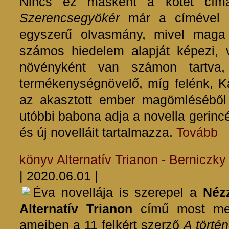
Nincs ez másként a kötet címa
Szerencsegyökér
már a címével i
egyszerű olvasmány, mivel maga
számos hiedelem alapját képezi, 
növényként van számon tartva,
termékenységnövelő, míg felénk, Ká
az akasztott ember magömléséből
utóbbi babona adja a novella gerincé
és új novelláit tartalmazza.
Tovább
könyv
Alternatív Trianon - Berniczky
| 2020.06.01 |
Éva novellája is szerepel a
Néz
Alternatív Trianon
című most megj
amejben a 11 felkért szerző
A törté