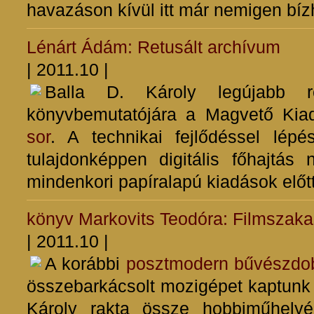
havazáson kívül itt már nemigen b
Lénárt Ádám: Retusált archívum
| 2011.10 |
Balla D. Károly legújabb r
könyvbemutatójára a Magvető Kia
sor
. A technikai fejlődéssel lépé
tulajdonképpen digitális főhajtá
mindenkori papíralapú kiadások előtt
könyv
Markovits Teodóra: Filmszak
| 2011.10 |
A korábbi
posztmodern bűvészdo
összebarkácsolt mozigépet kaptunk 
Károly rakta össze hobbiműhelyé