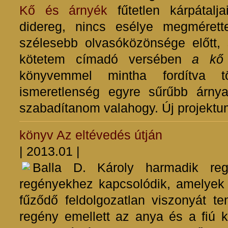
Kő és árnyék
fűtetlen kárpátalj
didereg, nincs esélye megmérett
szélesebb olvasóközönsége előtt
kötetem címadó versében
a kő 
könyvemmel mintha fordítva t
ismeretlenség egyre sűrűbb árnya 
szabadítanom valahogy. Új projektu
könyv
Az eltévedés útján
| 2013.01 |
Balla D. Károly harmadik re
regényekhez kapcsolódik, amelyek 
fűződő feldolgozatlan viszonyát te
regény emellett az anya és a fiú 