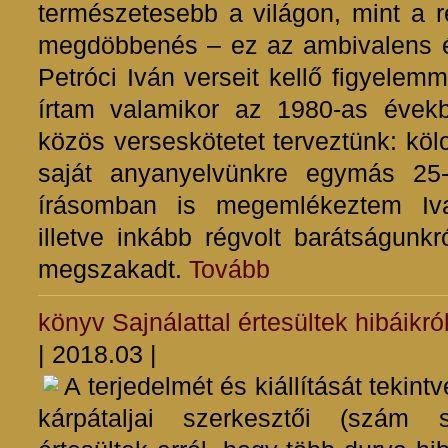
természetesebb a világon, mint a 
megdöbbenés – ez az ambivalens ér
Petróci Iván verseit kellő figyelem
írtam valamikor az 1980-as évek
közös verseskötetet terveztünk: köl
saját anyanyelvünkre egymás 25-
írásomban is megemlékeztem Ivan
illetve inkább régvolt barátságunkr
megszakadt.
Tovább
könyv
Sajnálattal értesültek hibáikró
| 2018.03 |
A terjedelmét és kiállítását tekin
kárpátaljai szerkesztői (szám s