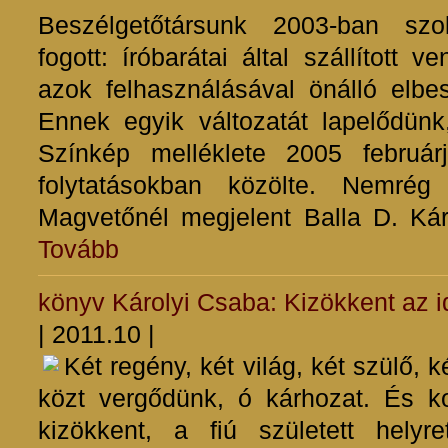
Beszélgetőtársunk 2003-ban szok
fogott: íróbarátai által szállított 
azok felhasználásával önálló elbes
Ennek egyik változatát lapelődü
Színkép melléklete 2005 február
folytatásokban közölte. Nemrég
Magvetőnél megjelent Balla D. Kár
Tovább
könyv
Károlyi Csaba: Kizökkent az i
| 2011.10 |
Két regény, két világ, két szülő, k
közt vergődünk, ó kárhozat. És k
kizökkent, a fiú született helyre