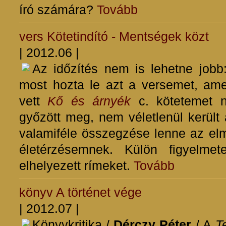
író számára?
Tovább
vers
Kötetindító - Mentségek közt
| 2012.06 |
Az időzítés nem is lehetne job
most hozta le azt a versemet, ame
vett
Kő és árnyék
c. kötetemet ny
győzött meg, nem véletlenül került
valamiféle összegzése lenne az elmú
életérzésemnek. Külön figyelme
elhelyezett rímeket.
Tovább
könyv
A történet vége
| 2012.07 |
Könyvkritika /
Dérczy Péter
/ A
Te