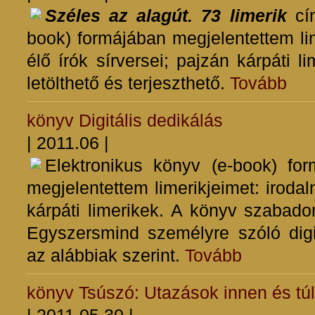
Széles az alagút. 73 limerik
cím
book) formájában megjelentettem lim
élő írók sírversei; pajzán kárpáti 
letölthető és terjeszthető.
Tovább
könyv
Digitális dedikálás
| 2011.06 |
Elektronikus könyv (e-book) fo
megjelentettem limerikjeimet: irodalm
kárpáti limerikek. A könyv szabadon
Egyszersmind személyre szóló digit
az alábbiak szerint.
Tovább
könyv
Tsúszó: Utazások innen és túl