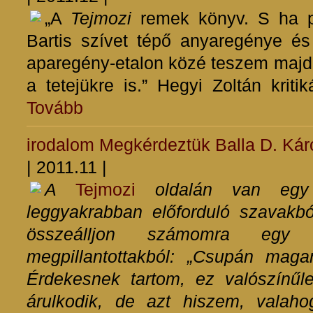
„A
Tejmozi
remek könyv. S ha 
Bartis szívet tépő anyaregénye é
aparegény-etalon közé teszem majd.
a tetejükre is.” Hegyi Zoltán kriti
Tovább
irodalom
Megkérdeztük Balla D. Káro
| 2011.11 |
A
Tejmozi
oldalán van egy 
leggyakrabban előforduló szavakb
összeálljon számomra egy
megpillantottakból: „Csupán maga
Érdekesnek tartom, ez valószínűl
árulkodik, de azt hiszem, valaho