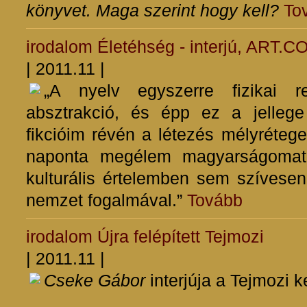
könyvet. Maga szerint hogy kell?
To
irodalom
Életéhség - interjú, ART.C
| 2011.11 |
„A nyelv egyszerre fizikai r
absztrakció, és épp ez a jellege 
fikcióim révén a létezés mélyrétege
naponta megélem magyarságomat
kulturális értelemben sem szívese
nemzet fogalmával.”
Tovább
irodalom
Újra felépített Tejmozi
| 2011.11 |
Cseke Gábor
interjúja a Tejmozi k