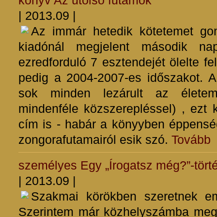
könyv
Az utolsó futamok
| 2013.09 |
Az immár hetedik kötetemet go
kiadónál megjelent második na
ezredforduló 7 esztendejét ölelte f
pedig a 2004-2007-es időszakot. A
sok minden lezárult az életem
mindenféle közszerepléssel) , ezt 
cím is - habár a könyyben éppensé
zongorafutamairól esik szó.
Tovább
személyes
Egy „Írogatsz még?”-tört
| 2013.09 |
Szakmai körökben szeretnek eml
Szerintem már közhelyszámba megy 