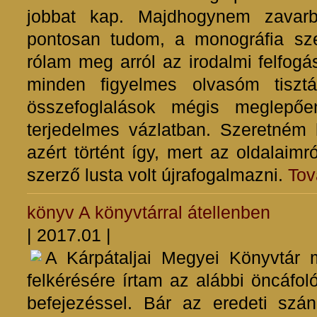
jobbat kap. Majdhogynem zavarb
pontosan tudom, a monográfia sz
rólam meg arról az irodalmi felfogá
minden figyelmes olvasóm tiszt
összefoglalások mégis meglepőe
terjedelmes vázlatban. Szeretném
azért történt így, mert az oldalaim
szerző lusta volt újrafogalmazni.
Tov
könyv
A könyvtárral átellenben
| 2017.01 |
A Kárpátaljai Megyei Könyvtár 
felkérésére írtam az alábbi öncáfoló
befejezéssel. Bár az eredeti szán