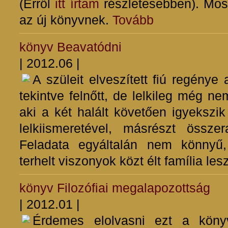
(Erről
itt írtam
részletesebben). Most
az új könyvnek.
Tovább
könyv
Beavatódni
| 2012.06 |
A szüleit elveszített fiú regénye
tekintve felnőtt, de lelkileg még nem
aki a két halált követően igyekszik
lelkiismeretével, másrészt össze
Feladata egyáltalán nem könnyű
terhelt viszonyok közt élt família le
könyv
Filozófiai megalapozottság
| 2012.01 |
Érdemes elolvasni ezt a kön