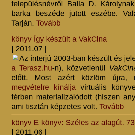
településnévről Balla D. Károlyn
barka beszéde jutott eszébe. Va
Tarján.
Tovább
könyv
Így készült a VakCina
| 2011.07 |
Az interjú 2003-ban készült és jel
a Terasz.hu
-n), közvetlenül
VakCin
előtt. Most azért közlöm újra,
megvételre kínálja
virtuális könyv
térben materializálódott (hiszen any
ami tisztán képzetes volt.
Tovább
könyv
E-könyv: Széles az alagút. 73
| 2011.06 |