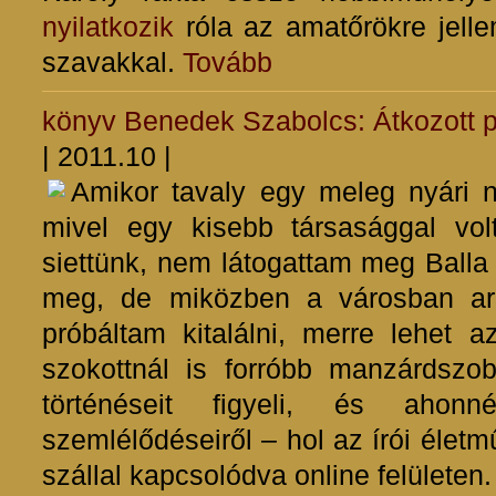
nyilatkozik
róla az amatőrökre jell
szavakkal.
Tovább
könyv
Benedek Szabolcs: Átkozott p
| 2011.10 |
Amikor tavaly egy meleg nyári 
mivel egy kisebb társasággal v
siettünk, nem látogattam meg Balla
meg, de miközben a városban ara
próbáltam kitalálni, merre lehet a
szokottnál is forróbb manzárdszob
történéseit figyeli, és ahonn
szemlélődéseiről – hol az írói élet
szállal kapcsolódva online felületen