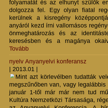
folyamatát és az elhunyt szülők e
dolgozza
fel. Egy olyan fiatal re
kerülnek a kisregény középpontj
anyáról kezd írni vallomásos regénye
önmeghatározás és az identitást
keresésben és a magánya okaiv
Tovább
nyelv
Anyanyelvi konferansz
| 2013.01 |
Mint azt körlevélben tudatták ve
megszűnőben van, vagy legalábbis 
január 1-től már már nem tud m
Kultúra Nemzetközi Társasága, rég
az Anyanyelvi Konferencia. A hí