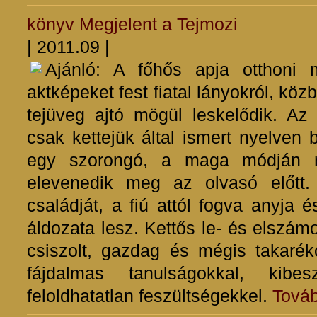
könyv
Megjelent a Tejmozi
| 2011.09 |
Ajánló: A főhős apja otthoni 
aktképeket fest fiatal lányokról, köz
tejüveg ajtó mögül leskelődik. Az a
csak kettejük által ismert nyelven 
egy szorongó, a maga módján m
elevenedik meg az olvasó előtt
családját, a fiú attól fogva anyja 
áldozata lesz. Kettős le- és elszám
csiszolt, gazdag és mégis takarék
fájdalmas tanulságokkal, kibes
feloldhatatlan feszültségekkel.
Tová