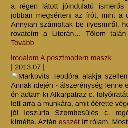
a régen látott jóindulatú ismer
jobban megsérteni az írót, mint a 
Annyian számoltak be ilyesmiről, ho
rovatcím a Literán… Tőlem talán
Tovább
irodalom
A posztmodern maszk
| 2013.07 |
Markovits Teodóra alakja szelle
Annak idején - álszerénység lenne el
én adtam ki Alkarpatraz c. folyóiratát
lett arra a munkára, amit őérette v
jól leszúrta Szembesülés c. re
kímélte. Aztán
esszét
írt rólam. Mos