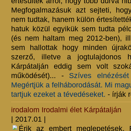
értesültek arról, hogy több durva hi
Megfogalmazásuk azt sejteti, hogy
nem tudtak, hanem külön értesítették
hatuk közül egyikük sem tudta pél
(és nem haltam meg 2012-ben), ille
sem hallottak hogy minden újrak
szerző, illetve a jogtulajdonos 
Kárpátalján eddig sem volt szok
működését)... -
Szíves elnézését
Megértjük a felháborodását. Mi mag
tartjuk ezeket a tévedéseket.
- írják
irodalom
Irodalmi élet Kárpátalján
| 2017.01 |
Érik az embert meglepetések. 