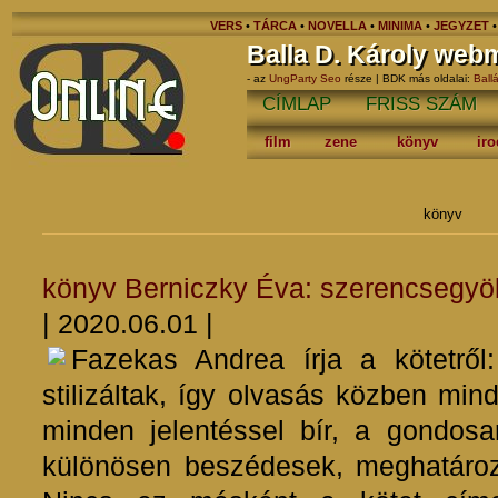
VERS
•
TÁRCA
•
NOVELLA
•
MINIMA
•
JEGYZET
Balla D. Károly web
- az
UngParty Seo
része | BDK más oldalai:
Ball
CÍMLAP
FRISS SZÁM
film
zene
könyv
ir
könyv
könyv
Berniczky Éva: szerencsegyö
| 2020.06.01 |
Fazekas Andrea írja a kötetről
stilizáltak, így olvasás közben mind
minden jelentéssel bír, a gondosa
különösen beszédesek, meghatároz