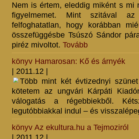
Nem is értem, eleddig miként s mi 
figyelmemet. Mint szitával az
felfoghatatlan, hogy korábban m
összefüggésbe Tsúszó Sándor párat
piréz mivoltot.
Tovább
könyv
Hamarosan: Kő és árnyék
| 2011.12 |
Több mint két évtizednyi szünet 
kötetem az ungvári Kárpáti Kiadó
válogatás a régebbiekből. Ké
legutóbbiakkal indul – és visszalépe
könyv
Az ekultura.hu a Tejmoziról
| 2011.12 |