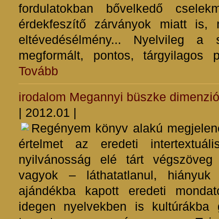
fordulatokban bővelkedő csele
érdekfeszítő zárványok miatt is, m
eltévedésélmény... Nyelvileg a 
megformált, pontos, tárgyilagos 
Tovább
irodalom
Megannyi büszke dimenzi
| 2012.01 |
Regényem könyv alakú megjelené
értelmet az eredeti intertextuál
nyilvánosság elé tárt végszöve
vagyok – láthatatlanul, hiányuk
ajándékba kapott eredeti mondat
idegen nyelvekben is kultúrákba