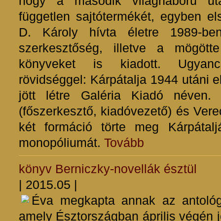
hogy a második világháború utá
független sajtótermékét, egyben els
D. Károly hívta életre 1989-b
szerkesztőség, illetve a mögötte
könyveket is kiadott. Ugyancs
rövidséggel: Kárpátalja 1944 utáni
jött létre Galéria Kiadó néven. 
(főszerkesztő, kiadóvezető) és Vere
két formáció törte meg Kárpátal
monopóliumát.
Tovább
könyv
Berniczky-novellák észtül
| 2015.05 |
Éva megkapta annak az antológi
amely Észtországban április végén j