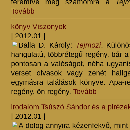
teremtve meg számomra a
Tejm
Tovább
könyv
Viszonyok
| 2012.01 |
Balla D. Károly:
Tejmozi
. Különö
hangulatú, többrétegű regény, bár a
pontosan a valóságot, néha ugyani
verset olvasok vagy zenét hallg
egymásra találások könyve. Apa-re
regény, ön-regény.
Tovább
irodalom
Tsúszó Sándor és a piréze
| 2012.01 |
A dolog annyira kézenfekvő, mint