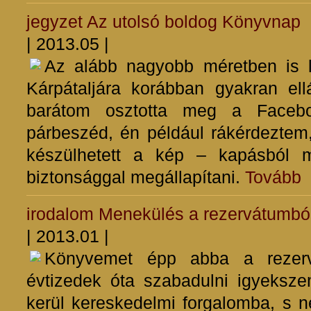
jegyzet
Az utolsó boldog Könyvnap
| 2013.05 |
Az alább nagyobb méretben is lá
Kárpátaljára korábban gyakran ell
barátom osztotta meg a Facebo
párbeszéd, én például rákérdeztem
készülhetett a kép – kapásból 
biztonsággal megállapítani.
Tovább
irodalom
Menekülés a rezervátumbó
| 2013.01 |
Könyvemet épp abba a rezerv
évtizedek óta szabadulni igyeksz
kerül kereskedelmi forgalomba, s n