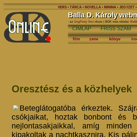
VERS
•
TÁRCA
•
NOVELLA
•
MINIMA
•
JEGYZET
Balla D. Károly web
- az
UngParty Seo
része | BDK más oldalai:
Ball
CÍMLAP
FRISS SZÁM
film
zene
könyv
ir
Oresztész és a közhelyek
Beteglátogatóba érkeztek. Száj
csókjaikat, hoztak bonbont és b
nejlontasakjaikkal, amíg minden
kipakoltak a nachtkasznira. Kis pálin