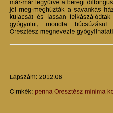
már-már legyűrve a beregi diftongu
jól meg-meghúzták a savankás házi
kulacsát és lassan felkászálódtak
gyógyulni, mondta búcsúzásul 
Oresztész megnevezte gyógyíthatatl
Lapszám: 2012.06
Címkék:
penna
Oresztész
minima
k