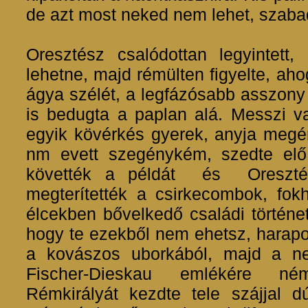
de azt most neked nem lehet, szaba
Oresztész csalódottan legyintett
lehetne, majd rémülten figyelte, ah
ágya szélét, a legfázósabb asszony 
is bedugta a paplan alá. Messzi va
egyik kövérkés gyerek, anyja megér
nm evett szegénykém, szedte elő
követték a példát és Oresztész
megterítették a csirkecombok, fok
élcekben bővelkedő családi történe
hogy te ezekből nem ehetsz, harapo
a kovászos uborkából, majd a ne
Fischer-Dieskau emlékére né
Rémkirályát kezdte tele szájjal d