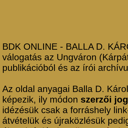
BDK ONLINE - BALLA D. KÁROL
válogatás az Ungváron (Kárpáta
publikációból és az írói archív
Az oldal anyagai Balla D. Kár
képezik, ily módon
szerzői jo
idézésük csak a forráshely lin
átvételük és újraközlésük pedi