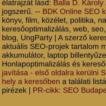
élatrajzát lásd:
Balla D. Károly 
jogszerű. --
BDK Online SEO ke
könyv, film, közélet, politika, n
keresőoptimalizálás, web, seo,
blog, UngParty | A szerző keres
aktuális SEO-projek tartalom 
akkumulátor, laptop billentyűze
Honlapoptimalizálás és keres
javítása - első oldalra kerülni
hely a keresőben
a találati lis
pirézek |
PR-cikk: SEO Budape