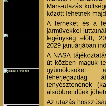
Mars-utazás költsége
között lehetnek majd
A terheket és a fe
járművekkel juttatná
legénység előtt, 2
2029 januárjában in
A NASA tájékoztatás
út közben maguk te
gyümölcsöket, 
fehérjegazdag á
tenyésztenének (k
alsóbbrendűek jöhet
Az utazás hosszúság