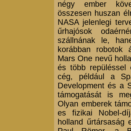
négy ember köve
összesen huszan él
NASA jelenlegi terve
űrhajósok odaér
szállnának le, ha
korábban robotok ál
Mars One nevű hollan
és több repüléssel 
cég, például a S
Development és a Su
támogatását is me
Olyan emberek támog
es fizikai Nobel-d
holland űrtársaság 
Paul Römer, a Bi