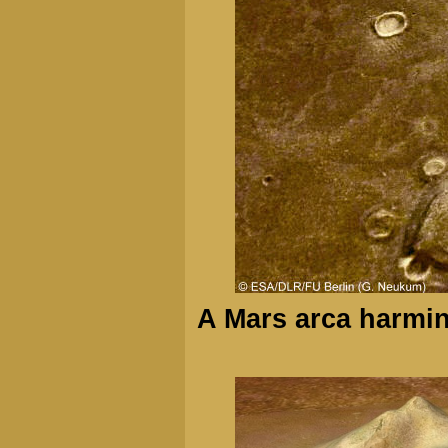
A Mars arca harminc