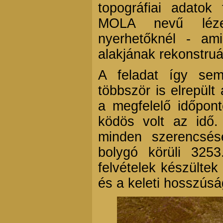
topográfiai adato
MOLA nevű lézer
nyerhetőknél - am
alakjának rekonstru
A feladat így se
többször is elrepült
a megfelelő időpon
ködös volt az idő.
minden szerencsés
bolygó körüli 3253
felvételek készültek
és a keleti hosszúsá