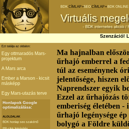
BDK
CÍMLAP •
SEO
CÍMLAP •
BDK ONLIN
Virtuális mege
-
BDK
internetes akciói /
Szenzáció! L
Ezt találja az oldalon:
Ma hajnalban először
Egy ottmaradós Mars-
projektum
űrhajó emberrel a fed
A Mars arca
túl az eseménynek ór
jelentősége, hiszen el
Ember a Marson - kicsit
másképp
Naprendszer egyik b
Egy Mars-utazás terve
Ezzel az
űrhajózás tö
Honlapok Google
emberiség életé
ben - 
optimalizálása:
űrhajó legénysége ép 
ALOLDALAK
bolygó a Földre küld
BDK honlap seo szakértő
PR-cikk linképítés