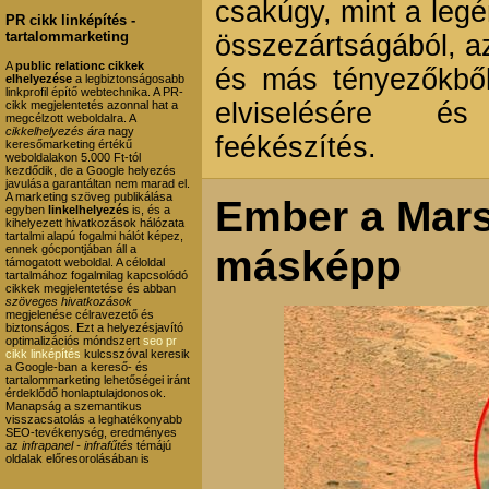
csakúgy, mint a leg
PR cikk linképítés -
tartalommarketing
összezártságából, az
A
public relationc cikkek
és más tényezőkből
elhelyezése
a legbiztonságosabb
linkprofil építő webtechnika. A PR-
elviselésére és
cikk megjelentetés azonnal hat a
megcélzott weboldalra. A
cikkelhelyezés ára
nagy
feékészítés.
keresőmarketing értékű
weboldalakon 5.000 Ft-tól
kezdődik, de a Google helyezés
javulása garantáltan nem marad el.
A marketing szöveg publikálása
Ember a Marso
egyben
linkelhelyezés
is, és a
kihelyezett hivatkozások hálózata
tartalmi alapú fogalmi hálót képez,
másképp
ennek gócpontjában áll a
támogatott weboldal. A céloldal
tartalmához fogalmilag kapcsolódó
cikkek megjelentetése és abban
szöveges hivatkozások
megjelenése célravezető és
biztonságos. Ezt a helyezésjavító
optimalizációs móndszert
seo pr
cikk linképítés
kulcsszóval keresik
a Google-ban a kereső- és
tartalommarketing lehetőségei iránt
érdeklődő honlaptulajdonosok.
Manapság a szemantikus
visszacsatolás a leghatékonyabb
SEO-tevékenység, eredményes
az
infrapanel - infrafűtés
témájú
oldalak előresorolásában is