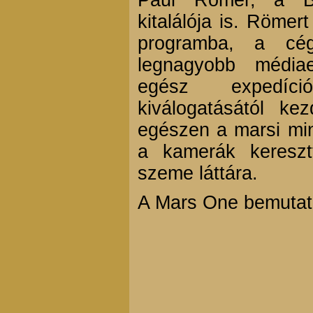
kitalálója is. Röme
programba, a cé
legnagyobb média
egész expedíci
kiválogatásától ke
egészen a marsi min
a kamerák kereszt
szeme láttára.
A Mars One bemutatk