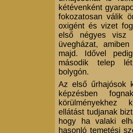
kétévenként gyarapod
fokozatosan válik ö
oxigént és vizet fog
első négyes visz
üvegházat, amiben
majd. Idővel pedi
második telep lé
bolygón.
Az első űrhajósok k
képzésben fogna
körülményekhez k
ellátást tudjanak bi
hogy ha valaki elha
hasonló temetési sze