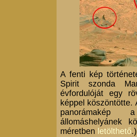
A fenti kép történ
Spirit szonda Ma
évfordulóját egy r
képpel köszöntötte. 
panorámakép a
állomáshelyánek kö
méretben
letölthető
.)