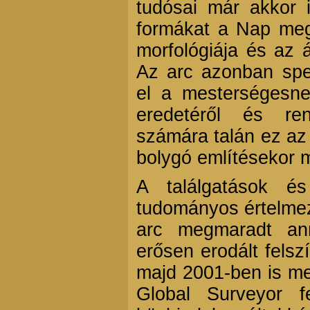
tudósai már akkor 
formákat a Nap megv
morfológiája és az á
Az arc azonban speku
el a mesterségesnek
eredetéről és ren
számára talán ez az 
bolygó említésekor m
A találgatások és
tudományos értelmez
arc megmaradt an
erősen erodált felsz
majd 2001-ben is m
Global Surveyor fe