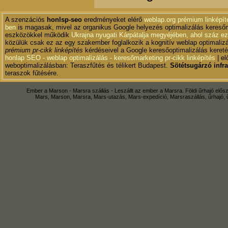
A szenzációs
honlsp-seo
eredményeket elérő
weblap.org prémium linképít
ben
is magasak, mivel az organikus Google helyezés optimalizálás kereső
eszközökkel működik
Ukrajna nyugati Kárpátalja megyéjében, ahol száz ez
közülük csak ez az egy szakember foglalkozik a kognitív weblap optimaliz
prémium pr-cikk linképítés
kérdéseivel a Google keresőoptimalizálás keret
honlap SEO - weblap optimalizálás - keresőmarketing pr-cikk linképítés
| el
weboptimalizálásban: Teraszfűtés és télikert Budapest.
Sötétsugárzó infr
teraszok fűtésére.
Ember a Marson - Marsra szállás - Leszállt az ember a Marsra. Földi űrhajó elősz
Mars, Marson, Marsra, Mars-utazás, Mars-expedíció, Marsraszállás, űrhajó, űr