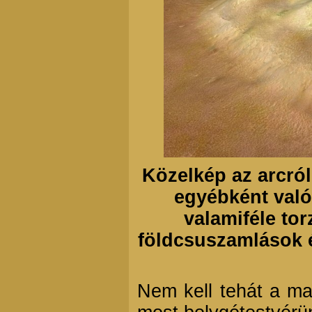
Közelkép az arcról
egyébként való
valamiféle tor
földcsuszamlások é
Nem kell tehát a ma