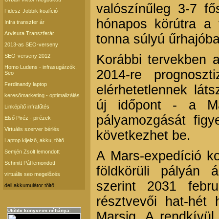
valószínűleg 3-7 f
Fidesz-Jobbik koalíció
hónapos körútra a
Infra transzfer ár
Arvisura Transzferár
tonna súlyú űrhajóba
2013-as SEO-verseny
Korábbi tervekben a
SEO-verseny 2012
Homo Ludens - infrasugárzók,
2014-re prognoszt
Seo
Ferdinandy laptop
elérhetetlennek lát
keresőmarketing - optimalizálás
új időpont - a M
Linképítő infrafűtés
pályamozgását fig
Első Piréz - pirézek
Virtuális szerver bérlés
következhet be.
Laptop kijelző, akku, töltő
Semjén Zsolt lemondott
A Mars-expedíció k
Schmitt Pál lemondott
földkörüli pályán 
virtuális seo megelőzés
szerint 2031 febru
dell akkumulátor töltő
résztvevői hat-hét 
Utóbbi könyveim néhánya:
Marsig. A rendkívül 