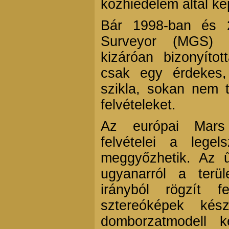
közhiedelem által ké
Bár 1998-ban és 
Surveyor (MGS) f
kizáróan bizonyít
csak egy érdekes,
szikla, sokan nem 
felvételeket.
Az európai Mars
felvételei a legel
meggyőzhetik. Az
ugyanarról a terül
irányból rögzít f
sztereóképek kés
domborzatmodell k