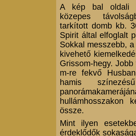
A kép bal oldali 
közepes távolság
tarkított domb kb. 
Spirit által elfoglalt
Sokkal messzebb, a h
kivehető kiemelkedé
Grissom-hegy. Jobb f
m-re fekvő Husban
hamis színezés
panorámakameráj
hullámhosszakon kés
össze.
Mint ilyen esetekb
érdeklődők sokasága 