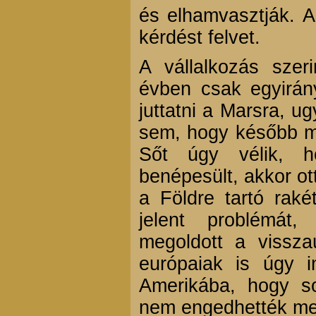
és elhamvasztják. A
kérdést felvet.
A vállalkozás szer
évben csak egyirán
juttatni a Marsra, u
sem, hogy később me
Sőt úgy vélik, 
benépesült, akkor ot
a Földre tartó rak
jelent problémá
megoldott a vissza
európaiak is úgy i
Amerikába, hogy s
nem engedhették me