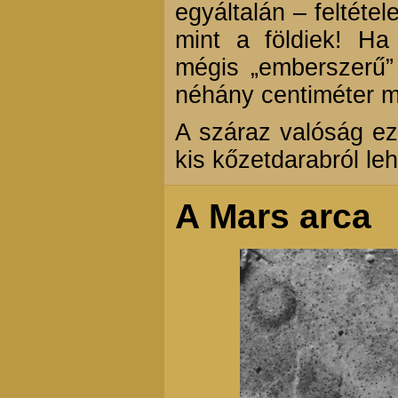
egyáltalán – feltéte
mint a földiek! H
mégis „emberszerű” 
néhány centiméter m
A száraz valóság e
kis kőzetdarabról leh
A Mars arca