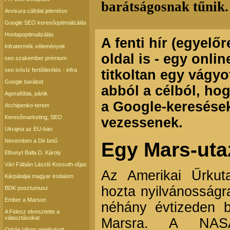
barátságosnak tűnik.
Arvisura cáfolat jelentése
Google SEO keresőoptimalizálás
Honlapoptimalizálás
A fenti hír (egyelő
Infratermék vélemények
oldal is - egy onli
seo szakember prémium
seo ivóvíz fertőtlenítés - infra
titkoltan egy vágyo
Google barátod
abból a célból, ho
Agorafóbia, pánik
a Google-keresések
Archipenko-terem
Keresőmarketing, SEO
vezessenek.
Ukrajna az EU-ban
Nevemben a Dé betű
Egy Mars-uta
Elhunyt Balla D. Károly
Vári Fábián László Kossuth-díjas
Az Amerikai Űrkut
Kárpátaljai magyar irodalom
hozta nyilvánosságra
BDK posztumusz
Ember a Marson
néhány évtizeden b
A Fidesz elvesztette a
választásokat
Marsra. A NASA
Orbán Viktor megbukott