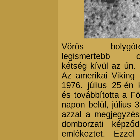
Vörös bolygótes
legismertebb ob
kétség kívül az ún.
Az amerikai Viking
1976. július 25-én 
és továbbította a Fö
napon belül, július 
azzal a megjegyzés
domborzati képző
emlékeztet. Ezze