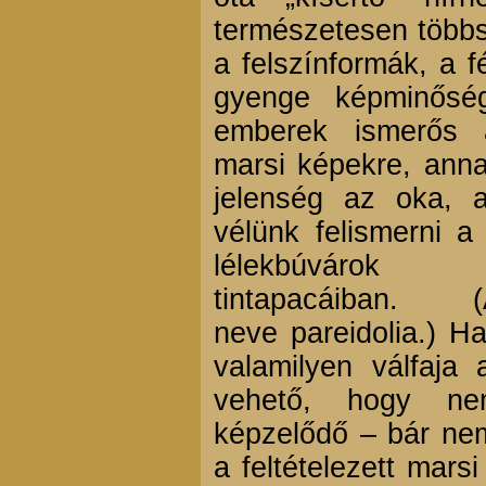
természetesen többs
a felszínformák, a 
gyenge képminősé
emberek ismerős 
marsi képekre, anna
jelenség az oka, a
vélünk felismerni a
lélekbúvárok R
tintapacáiban.
neve pareidolia.) H
valamilyen válfaja 
vehető, hogy ne
képzelődő – bár nem
a feltételezett mars