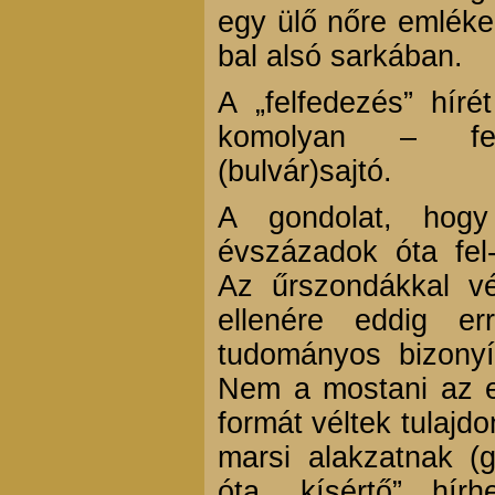
egy ülő nőre emlékez
bal alsó sarkában.
A „felfedezés” híré
komolyan – fe
(bulvár)sajtó.
A gondolat, hogy
évszázadok óta fel
Az űrszondákkal vé
ellenére eddig e
tudományos bizonyít
Nem a mostani az e
formát véltek tulajd
marsi alakzatnak (
óta „kísértő” hírh