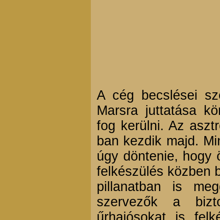
A cég becslései sz
Marsra juttatása kör
fog kerülni. Az aszt
ban kezdik majd. Mi
úgy döntenie, hogy ö
felkészülés közben b
pillanatban is me
szervezők a bizt
űrhajósokat is fel