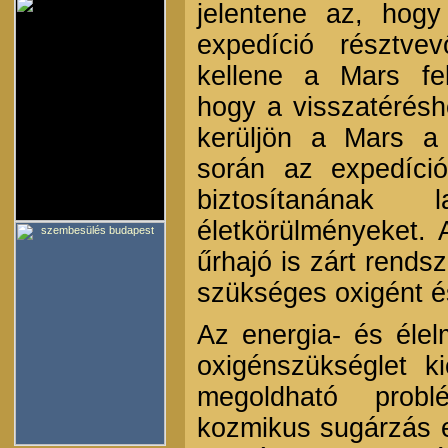
jelentene az, hog
expedíció résztve
kellene a Mars fel
hogy a visszatérésh
kerüljön a Mars a 
során az expedíció 
biztosítanának l
életkörülményeket.
űrhajó is zárt rends
szükséges oxigént és
Az energia- és élelm
oxigénszükséglet k
megoldható prob
kozmikus sugárzás e